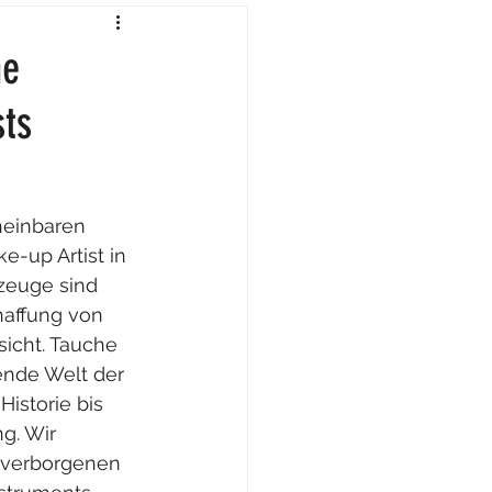
ne
sts
heinbaren 
e-up Artist in 
zeuge sind 
haffung von 
icht. Tauche 
rende Welt der 
istorie bis 
g. Wir 
verborgenen 