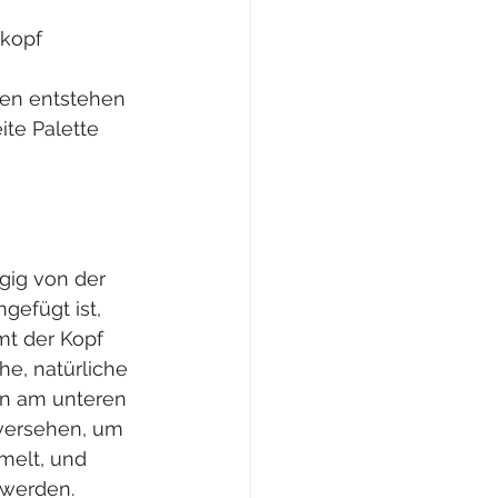
kopf 
ten entstehen 
ite Palette 
gig von der 
efügt ist, 
mt der Kopf 
he, natürliche 
en am unteren 
versehen, um 
melt, und 
werden. 