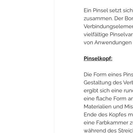
Ein Pinsel setzt si
zusammen. Der Bors
Verbindungselement
vielfältige Pinselva
von Anwendungen g
Pinselkopf:
Die Form eines Pin
Gestaltung des Ver
ergibt sich eine r
eine flache Form an
Materialien und Mi
Ende des Kopfes mi
eine Farbkammer zu
während des Streic