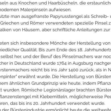
nseln aus Knochen und Haarbüscheln, die erstaunlich
modernen Malerpinseln aufwiesen.
utzte man ausgefranste Papyrusstengel als Schreib- 
 Griechen und Römer verwendeten spezielle Pinsel
lken von Häusern, aber schriftliche Anleitungen zur 
meten sich insbesondere Mönche der Herstellung von 
iedlicher Qualität. Bis zum Ende des 18. Jahrhunderts
l selbst her, und der Beruf des Pinselmachers war no
cher in Deutschland wurde 1764 in Augsburg nachge
ürstenmachers reicht bis ins Jahr 1400 zurück, als in 
enpinter" erwähnt wurde. Die Herstellung von Bürsten
inem ähnlichen Grundprinzip wie heute, indem Pflanz
t wurden. Römische Legionärslager brachten Bürste
flanzenstengel mit Klebemitteln, möglicherweise Pec
ren, das bis ins 20. Jahrhundert verwendet wurde.
 der Bürstenindustrie ermöglicht heute die weltweite